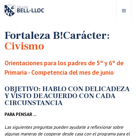
Acceso rápido
Visítanos
ES
Fortaleza B!Carácter:
Civismo
bre Bell-lloc
Orientaciones para los padres de 5º y 6º de
royecto Educativo
Primaria - Competencia del mes de junio
tapas educativas
OBJETIVO: HABLO CON DELICADEZA
Y VISTO DE ACUERDO CON CADA
CIRCUNSTANCIA
ervicios Escolares
PARA PENSAR …
omunidad Bell-lloc
Las siguientes preguntas pueden ayudarle a reflexionar sobre
algunas maneras de cooperar desde casa con el programa para el