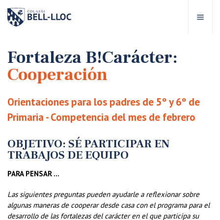
Acceso rápido
Visítanos
ES
Fortaleza B!Carácter:
Cooperación
bre Bell-lloc
Orientaciones para los padres de 5º y 6º de
royecto Educativo
Primaria - Competencia del mes de febrero
tapas educativas
OBJETIVO: SÉ PARTICIPAR EN
TRABAJOS DE EQUIPO
ervicios Escolares
PARA PENSAR …
Las siguientes preguntas pueden ayudarle a reflexionar sobre
omunidad Bell-lloc
algunas maneras de cooperar desde casa con el programa para el
desarrollo de las fortalezas del carácter en el que participa su