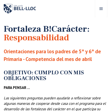
Acceso rápido
Visítanos
ES
Fortaleza B!Carácter:
Responsabilidad
bre Bell-lloc
Orientaciones para los padres de 5º y 6º de
royecto Educativo
Primaria - Competencia del mes de abril
tapas educativas
OBJETIVO: CUMPLO CON MIS
OBLIGACIONES
ervicios Escolares
PARA PENSAR …
Las siguientes preguntas pueden ayudarle a reflexionar sobre
omunidad Bell-lloc
algunas maneras de cooperar desde casa con el programa para el
desarrollo de las fortalezas del carácter en el que participa su