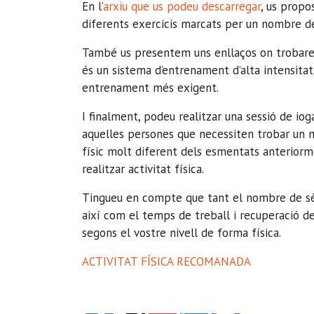
En l’
arxiu que us podeu descarregar
, us propo
diferents exercicis marcats per un nombre de
També us presentem uns enllaços on trobareu
és un sistema d’entrenament d’alta intensita
entrenament més exigent.
I finalment, podeu realitzar una sessió de io
aquelles persones que necessiten trobar un m
físic molt diferent dels esmentats anteriorm
realitzar activitat física.
Tingueu en compte que tant el nombre de sèri
així com el temps de treball i recuperació de
segons el vostre nivell de forma física.
ACTIVITAT FÍSICA RECOMANADA