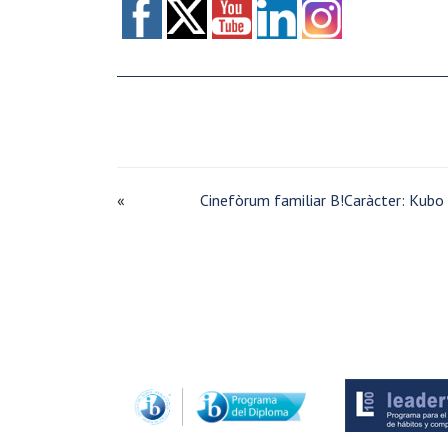
«
Cinefòrum familiar B!Caràcter: Kubo