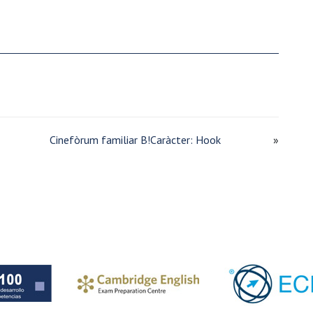
Cinefòrum familiar B!Caràcter: Hook
»