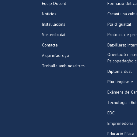
Equip Docent
Formació del ca
Notícies
Creant una cult
Instal·lacions
Pla d’igualtat
Sostenibilitat
Protocol de pre
Contacte
Batxillerat Inter
Orientació i Int
A qui m’adreço
Psicopedagògic
Treballa amb nosaltres
Diploma dual
Plurilingüisme
Exàmens de Ca
Tecnologia i Ro
EDC
Emprenedoria i
Educació Física