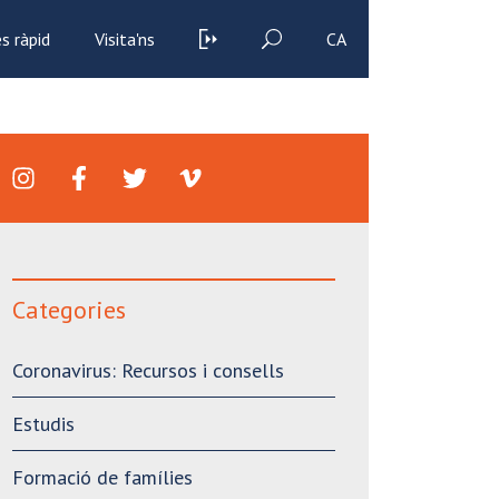
s ràpid
Visita'ns
CA
Categories
Coronavirus: Recursos i consells
Estudis
Formació de famílies