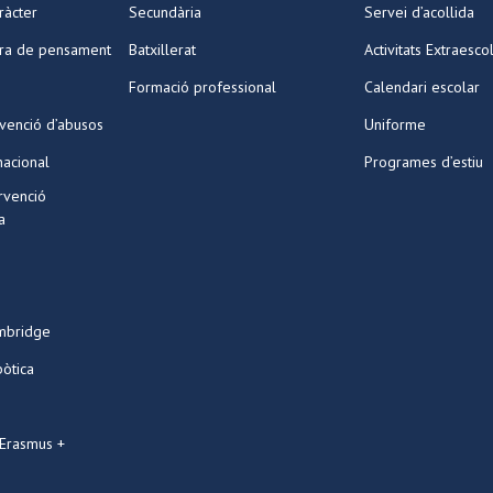
ràcter
Secundària
Servei d’acollida
ura de pensament
Batxillerat
Activitats Extraesco
Formació professional
Calendari escolar
venció d’abusos
Uniforme
nacional
Programes d’estiu
ervenció
a
mbridge
bòtica
 Erasmus +