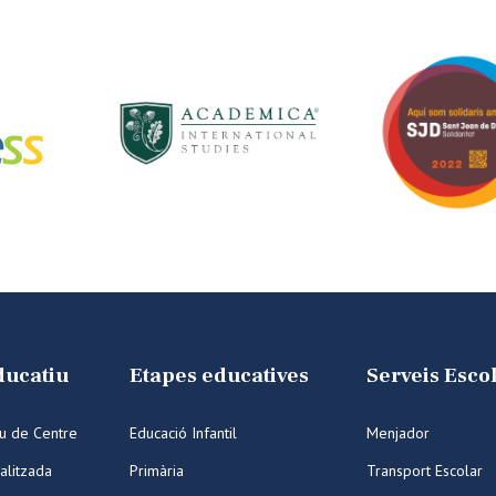
ducatiu
Etapes educatives
Serveis Esco
iu de Centre
Educació Infantil
Menjador
alitzada
Primària
Transport Escolar