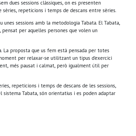
sem dues sessions clàssiques, on es presenten
 sèries, repeticions i temps de descans entre sèries.
 unes sessions amb la metodologia Tabata. El Tabata,
t, pensat per aquelles persones que volen un
ga. La proposta que us fem està pensada per totes
oment per relaxar-se utilitzant un tipus d’exercici
ent, més pausat i calmat, però igualment útil per
es, repeticions i temps de descans de les sessions,
l sistema Tabata, són orientatius i es poden adaptar