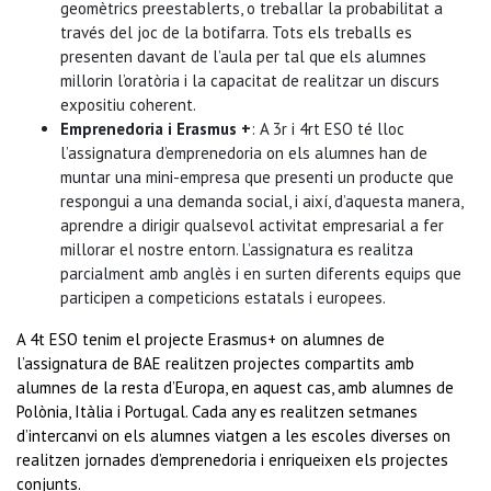
geomètrics preestablerts, o treballar la probabilitat a
través del joc de la botifarra. Tots els treballs es
presenten davant de l’aula per tal que els alumnes
millorin l’oratòria i la capacitat de realitzar un discurs
expositiu coherent.
Emprenedoria i Erasmus +
: A 3r i 4rt ESO té lloc
l’assignatura d’emprenedoria on els alumnes han de
muntar una mini-empresa que presenti un producte que
respongui a una demanda social, i així, d’aquesta manera,
aprendre a dirigir qualsevol activitat empresarial a fer
millorar el nostre entorn. L’assignatura es realitza
parcialment amb anglès i en surten diferents equips que
participen a competicions estatals i europees.
A 4t ESO tenim el projecte Erasmus+ on alumnes de
l’assignatura de BAE realitzen projectes compartits amb
alumnes de la resta d’Europa, en aquest cas, amb alumnes de
Polònia, Itàlia i Portugal. Cada any es realitzen setmanes
d’intercanvi on els alumnes viatgen a les escoles diverses on
realitzen jornades d’emprenedoria i enriqueixen els projectes
conjunts.