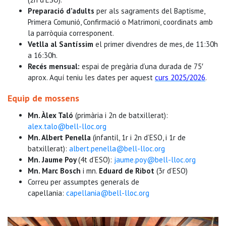
Preparació d’adults
per als sagraments del Baptisme,
Primera Comunió, Confirmació o Matrimoni, coordinats amb
la parròquia corresponent.
Vetlla al Santíssim
el primer divendres de mes, de 11:30h
a 16:30h.
Recés mensual:
espai de pregària d’una durada de 75′
aprox. Aquí teniu les dates per aquest
curs 2025/2026
.
Equip de mossens
Mn. Àlex Taló
(primària i 2n de batxillerat):
alex.talo@bell-
lloc.org
Mn. Albert Penella
(infantil, 1r i 2n d’ESO, i 1r de
batxillerat):
albert.penella@
bell-lloc.org
Mn. Jaume Poy
(4t d’ESO):
jaume.poy@bell-lloc.
org
Mn. Marc Bosch
i mn.
Eduard de Ribot
(3r d’ESO)
Correu per assumptes generals de
capellania:
capellania@bell-
lloc.org