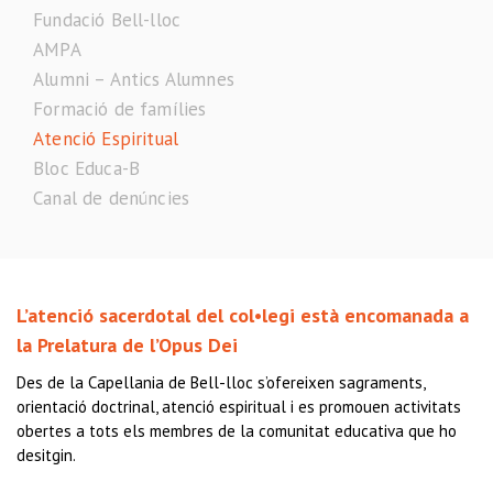
Fundació Bell-lloc
AMPA
Alumni – Antics Alumnes
Formació de famílies
Atenció Espiritual
Bloc Educa-B
Canal de denúncies
L’atenció sacerdotal del col•legi està encomanada a
la Prelatura de l’Opus Dei
Des de la Capellania de Bell-lloc s’ofereixen sagraments,
orientació doctrinal, atenció espiritual i es promouen activitats
obertes a tots els membres de la comunitat educativa que ho
desitgin.