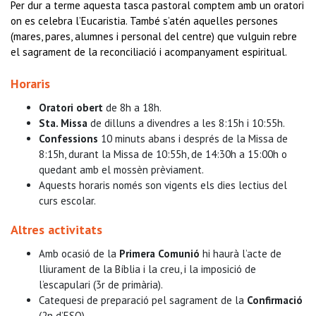
Per dur a terme aquesta tasca pastoral comptem amb un oratori
on es celebra l’Eucaristia. També s’atén aquelles persones
(mares, pares, alumnes i personal del centre) que vulguin rebre
el sagrament de la reconciliació i acompanyament espiritual.
Horaris
Oratori obert
de 8h a 18h.
Sta. Missa
de dilluns a divendres a les 8:15h i 10:55h.
Confessions
10 minuts abans i després de la Missa de
8:15h, durant la Missa de 10:55h, de 14:30h a 15:00h o
quedant amb el mossèn prèviament.
Aquests horaris només son vigents els dies lectius del
curs escolar.
Altres activitats
Amb ocasió de la
Primera Comunió
hi haurà l’acte de
lliurament de la Bíblia i la creu, i la imposició de
l’escapulari (3r de primària).
Catequesi de preparació pel sagrament de la
Confirmació
(2n d’ESO).