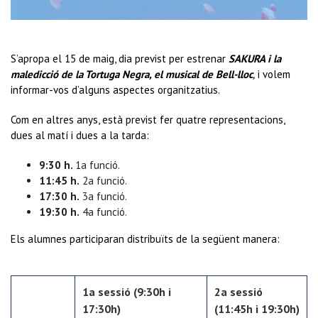
S’apropa el 15 de maig, dia previst per estrenar
SAKURA i la
maledicció de la Tortuga Negra, el musical de Bell-lloc
,
i volem
informar-vos d’alguns aspectes organitzatius.
Com en altres anys, està previst fer quatre representacions,
dues al matí i dues a la tarda:
9:30 h.
1a funció.
11:45 h.
2a funció.
17:30 h.
3a funció.
19:30 h.
4a funció.
Els alumnes participaran distribuïts de la següent manera:
1a sessió (9:30h i
2a sessió
17:30h)
(11:45h i 19:30h)