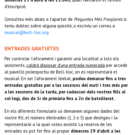
d’inscripció.
Consulteu més abaix a l’apartat de
Preguntes Més Freqüents
si
teniu dubtes sobre alguna qüestió, o escriviu un correu a
musical@bell-lloc.org
.
ENTRADES GRATUÏTES
Per controlar l’aforament i garantir una localitat a tots els
assistents,
caldrà disposar d’una entrada numerada
per accedir
al pavelló poliesportiu de Bell-lloc, on es representarà el
musical. En ser l’aforament limitat,
podeu demanar fins a tres
entrades gratuïtes per a les sessions del matí i tres més per
a les sessions de la tarda, per cadascun dels vostres fills al
col·legi, des de 1r de primària fins a 2n de batxillerat.
En els diferents formularis us demanem algunes dades del
vostre fill, el número d’entrades (1, 2 o 3) que desitgeu i la
representació a la qual voleu assistir. La reserva de les
entrades es pot fer fins al proper
dimecres
29
d’abril a les