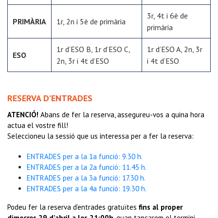
3r, 4t i 6è de
PRIMÀRIA
1r, 2n i 5è de primària
primària
1r d’ESO B, 1r d’ESO C,
1r d’ESO A, 2n, 3r
ESO
2n, 3r i 4t d’ESO
i 4t d’ESO
RESERVA D'ENTRADES
ATENCIÓ!
Abans de fer la reserva, assegureu-vos a quina hora
actua el vostre fill!
Seleccioneu la sessió que us interessa per a fer la reserva:
ENTRADES per a la 1a funció: 9.30 h.
ENTRADES per a la 2a funció: 11.45 h.
ENTRADES per a la 3a funció: 17.30 h.
ENTRADES per a la 4a funció: 19.30 h.
Podeu fer la reserva d’entrades gratuïtes
fins al proper
dimecres 29 d’abril a les 21:00h
, quan tancarem el termini