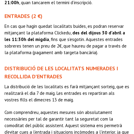
21:00h
, quan tancarem el termini d’inscripció.
ENTRADES (2 €)
En cas que hagin quedat localitats buides, es podran reservar
mitjançant la plataforma Clickedu,
des del dijous 30 d’abril a
les 11:30h del migdia
, fins que s’esgotin. Aquestes entrades
sobreres tenen un preu de 2€, que haureu de pagar a través de
la plataforma (pagament amb targeta bancària).
DISTRIBUCIÓ DE LES LOCALITATS NUMERADES I
RECOLLIDA D'ENTRADES
La distribució de les localitats es farà mitjançant sorteig, que es
realitzarà el dia 7 de maig. Les entrades es repartiran als
vostres fills el dimecres 13 de maig.
Com comprendreu, aquestes mesures són absolutament
necessàries per tal de garantir tant la seguretat com la
comoditat del públic assistent. Aquest sistema ens permetrà
d’evitar cues a l’entrada i situacions incòmodes a l’interior, ja que