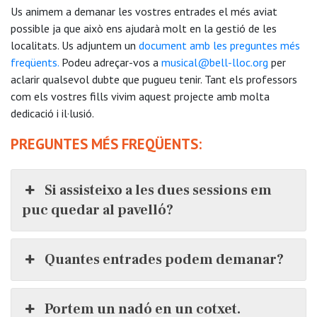
Us animem a demanar les vostres entrades el més aviat
possible ja que això ens ajudarà molt en la gestió de les
localitats. Us adjuntem un
document amb les preguntes més
freqüents.
Podeu adreçar-vos a
musical@bell-lloc.org
per
aclarir qualsevol dubte que pugueu tenir. Tant els professors
com els vostres fills vivim aquest projecte amb molta
dedicació i il·lusió.
PREGUNTES MÉS FREQÜENTS:
Si assisteixo a les dues sessions em
puc quedar al pavelló?
Quantes entrades podem demanar?
Portem un nadó en un cotxet.