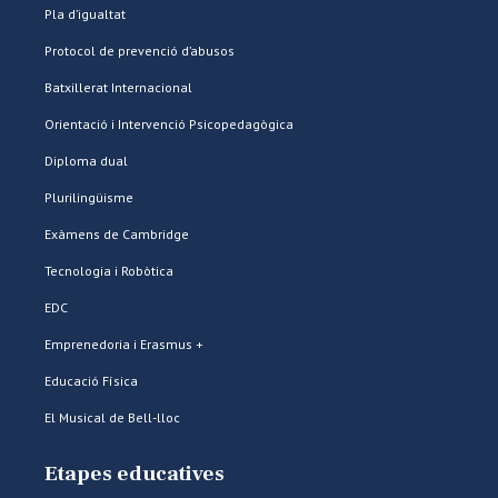
Pla d’igualtat
Protocol de prevenció d’abusos
Batxillerat Internacional
Orientació i Intervenció Psicopedagògica
Diploma dual
Plurilingüisme
Exàmens de Cambridge
Tecnologia i Robòtica
EDC
Emprenedoria i Erasmus +
Educació Física
El Musical de Bell-lloc
Etapes educatives