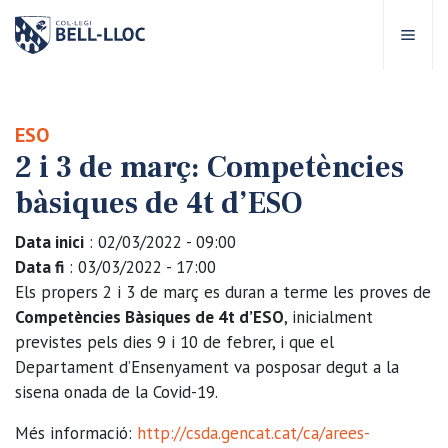
Accés ràpid
Visita'ns
CA
ESO
2 i 3 de març: Competències
bre Bell-lloc
bàsiques de 4t d’ESO
rojecte Educatiu
Data inici
: 02/03/2022 - 09:00
Data fi
: 03/03/2022 - 17:00
tapes educatives
Els propers 2 i 3 de març es duran a terme les proves de
Competències Bàsiques de 4t d’ESO
, inicialment
previstes pels dies 9 i 10 de febrer, i que el
rveis Escolars
Departament d’Ensenyament va posposar degut a la
sisena onada de la Covid-19.
omunitat Bell-lloc
Més informació:
http://csda.gencat.cat/ca/arees-