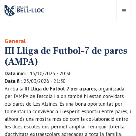
Accés ràpid
Visita'ns
CA
General
III Lliga de Futbol-7 de pares
bre Bell-lloc
(AMPA)
rojecte Educatiu
Data inici
: 15/10/2025 - 20:30
Data fi
: 25/03/2026 - 21:30
tapes educatives
Arriba la
III
Lliga de Futbol-7 per a pares
, organitzada
per l’AMPA de l’escola i a on també hi estan convidats
els pares de Les Alzines. És una bona oportunitat per
rveis Escolars
fomentar la convivència i l’esperit esportiu entre pares, i
alhora és una mostra més de com la col·laboració entre
omunitat Bell-lloc
les dues escoles ens permet ampliar i enriquir l’oferta
d’activitats extraescolars adreçades a tota la família.