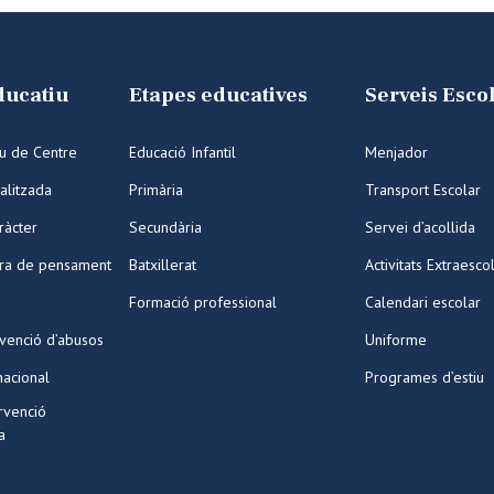
ducatiu
Etapes educatives
Serveis Esco
iu de Centre
Educació Infantil
Menjador
alitzada
Primària
Transport Escolar
ràcter
Secundària
Servei d’acollida
ura de pensament
Batxillerat
Activitats Extraesco
Formació professional
Calendari escolar
venció d’abusos
Uniforme
nacional
Programes d’estiu
ervenció
a