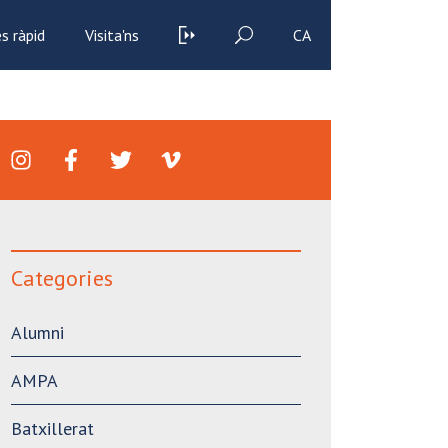
s ràpid
Visita'ns
CA
Categories
Alumni
AMPA
Batxillerat