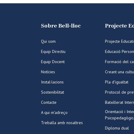
Sobre Bell-lloc
Projecte E
Qui som
Projecte Educat
Equip Directiu
Educació Person
Equip Docent
Formació del ca
Notícies
Creant una cult
Instal·lacions
Pla d’igualtat
Sostenibilitat
Protocol de pre
Contacte
Batxillerat Inter
Orientació i Int
A qui m’adreço
Psicopedagògic
Treballa amb nosaltres
Diploma dual