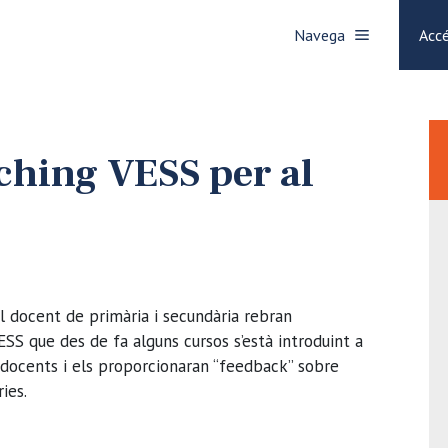
Navega
Accé
aching VESS per al
al docent de primària i secundària rebran
SS que des de fa alguns cursos s’està introduint a
ls docents i els proporcionaran “feedback” sobre
ries.