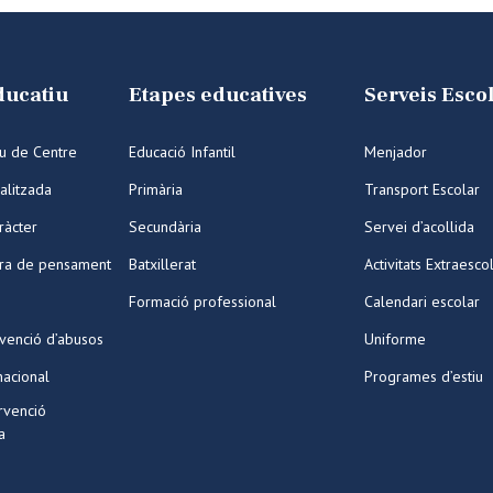
ducatiu
Etapes educatives
Serveis Esco
iu de Centre
Educació Infantil
Menjador
alitzada
Primària
Transport Escolar
ràcter
Secundària
Servei d’acollida
ura de pensament
Batxillerat
Activitats Extraesco
Formació professional
Calendari escolar
venció d’abusos
Uniforme
nacional
Programes d’estiu
ervenció
a