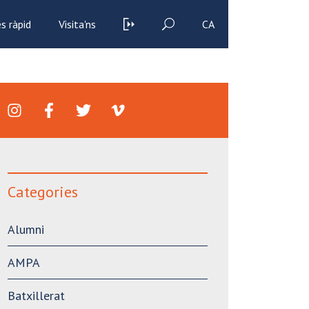
s ràpid
Visita'ns
CA
Categories
Alumni
AMPA
Batxillerat