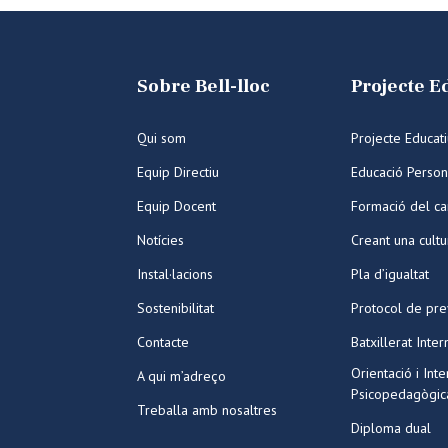
Sobre Bell-lloc
Projecte E
Qui som
Projecte Educat
Equip Directiu
Educació Person
Equip Docent
Formació del ca
Notícies
Creant una cult
Instal·lacions
Pla d’igualtat
Sostenibilitat
Protocol de pre
Contacte
Batxillerat Inter
Orientació i Int
A qui m’adreço
Psicopedagògic
Treballa amb nosaltres
Diploma dual