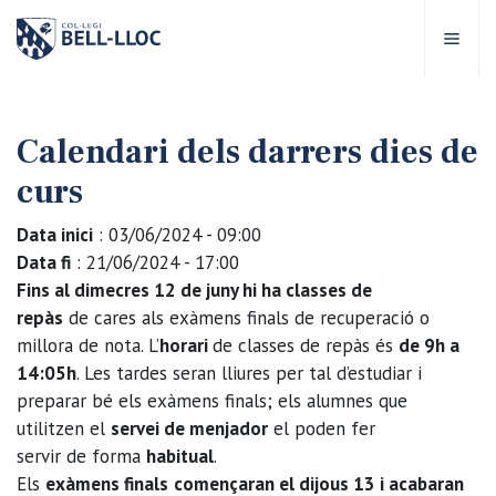
Accés ràpid
Visita'ns
CA
Calendari dels darrers dies de
curs
bre Bell-lloc
Data inici
: 03/06/2024 - 09:00
rojecte Educatiu
Data fi
: 21/06/2024 - 17:00
Fins al dimecres 12 de juny hi ha classes de
tapes educatives
repàs
de cares als exàmens finals de recuperació o
millora de nota. L’
horari
de
classes de repàs és
de 9h a
14:05h
. Les tardes seran lliures per tal d’estudiar i
rveis Escolars
preparar bé els exàmens finals; els alumnes que
utilitzen el
servei de menjador
el poden fer
omunitat Bell-lloc
servir de forma
habitual
.
Els
exàmens finals
començaran el dijous 13 i acabaran