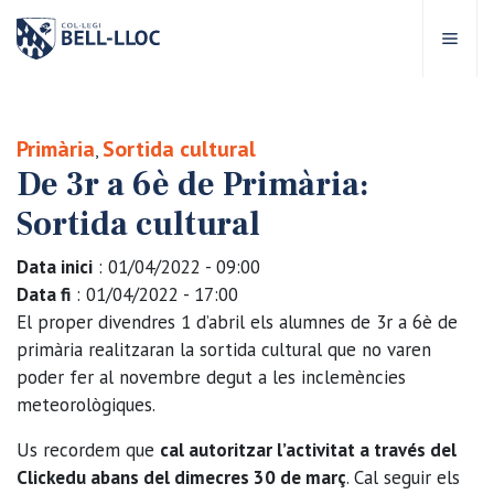
Accés ràpid
Visita'ns
CA
Primària
Sortida cultural
,
De 3r a 6è de Primària:
bre Bell-lloc
Sortida cultural
rojecte Educatiu
Data inici
: 01/04/2022 - 09:00
Data fi
: 01/04/2022 - 17:00
tapes educatives
El proper divendres 1 d’abril els alumnes de 3r a 6è de
primària realitzaran la sortida cultural que no varen
poder fer al novembre degut a les inclemències
rveis Escolars
meteorològiques.
omunitat Bell-lloc
Us recordem que
cal autoritzar l’activitat a través del
Clickedu abans del dimecres 30 de març
. Cal seguir els