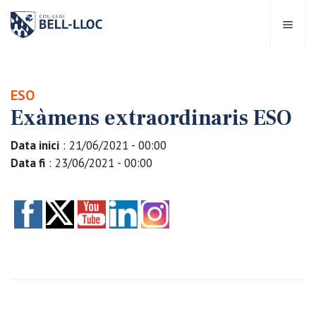
Accés ràpid
Visita'ns
CA
ESO
Exàmens extraordinaris ESO
bre Bell-lloc
Data inici
: 21/06/2021 - 00:00
rojecte Educatiu
Data fi
: 23/06/2021 - 00:00
tapes educatives
rveis Escolars
omunitat Bell-lloc