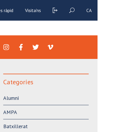
s ràpid
Visita'ns
CA
Categories
Alumni
AMPA
Batxillerat