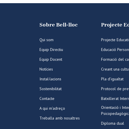
Sobre Bell-lloc
Projecte E
Qui som
Projecte Educat
Equip Directiu
Educació Person
Equip Docent
Formació del ca
Notícies
Creant una cult
Instal·lacions
Pla d’igualtat
Sostenibilitat
Protocol de pre
Contacte
Batxillerat Inter
Orientació i Int
A qui m’adreço
Psicopedagògic
Treballa amb nosaltres
Diploma dual