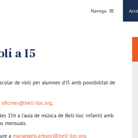
Navega
Accé
lí a I5
scolar de violí per alumnes d’I5 amb possibilitat de
:
oficines@bell-lloc.org
.
les 15h a l’aula de música de Bell-lloc Infantil amb
ros mensuals.
iure a
mariangels.arbuse@bell-lloc.
org
.