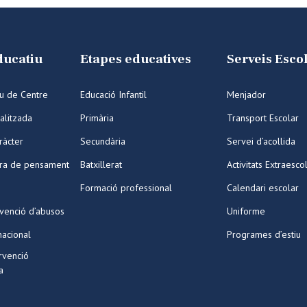
ducatiu
Etapes educatives
Serveis Esco
iu de Centre
Educació Infantil
Menjador
alitzada
Primària
Transport Escolar
ràcter
Secundària
Servei d’acollida
ura de pensament
Batxillerat
Activitats Extraesco
Formació professional
Calendari escolar
venció d’abusos
Uniforme
nacional
Programes d’estiu
ervenció
a