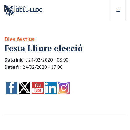
Accés ràpid
Visita'ns
CA
Dies festius
Festa Lliure elecció
bre Bell-lloc
Data inici
: 24/02/2020 - 08:00
rojecte Educatiu
Data fi
: 24/02/2020 - 17:00
tapes educatives
rveis Escolars
omunitat Bell-lloc