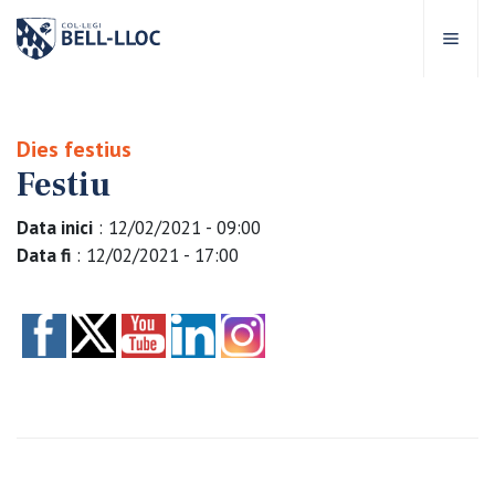
Accés ràpid
Visita'ns
CA
Dies festius
Festiu
bre Bell-lloc
Data inici
: 12/02/2021 - 09:00
rojecte Educatiu
Data fi
: 12/02/2021 - 17:00
tapes educatives
rveis Escolars
omunitat Bell-lloc