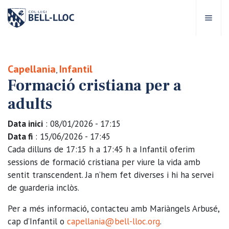
Accés ràpid
Visita'ns
CA
Capellania
Infantil
,
Formació cristiana per a
bre Bell-lloc
adults
rojecte Educatiu
Data inici
: 08/01/2026 - 17:15
Data fi
: 15/06/2026 - 17:45
tapes educatives
Cada dilluns de 17:15 h a 17:45 h a Infantil oferim
sessions de formació cristiana per viure la vida amb
sentit transcendent. Ja n’hem fet diverses i hi ha servei
rveis Escolars
de guarderia inclòs.
omunitat Bell-lloc
Per a més informació, contacteu amb Mariàngels Arbusé,
cap d’Infantil o
capellania@bell-lloc.org
.