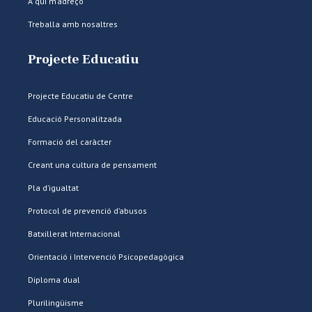
A qui m’adreço
Treballa amb nosaltres
Projecte Educatiu
Projecte Educatiu de Centre
Educació Personalitzada
Formació del caràcter
Creant una cultura de pensament
Pla d’igualtat
Protocol de prevenció d’abusos
Batxillerat Internacional
Orientació i Intervenció Psicopedagògica
Diploma dual
Plurilingüisme