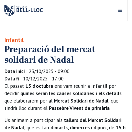
Accés ràpid
Visita'ns
CA
Infantil
Preparació del mercat
bre Bell-lloc
solidari de Nadal
rojecte Educatiu
Data inici
: 23/10/2025 - 09:00
Data fi
: 10/12/2025 - 17:00
tapes educatives
El passat
15 d’octubre
ens vam reunir a Infantil per
decidir
quines seran les causes solidàries
i
els detalls
que elaborarem per al
Mercat Solidari de Nadal
, que
rveis Escolars
tindrà lloc durant el
Pessebre Vivent de primària
.
omunitat Bell-lloc
Us animem a participar als
tallers del Mercat Solidari
de Nadal
, que es fan
dimarts, dimecres i dijous
, de
15 h