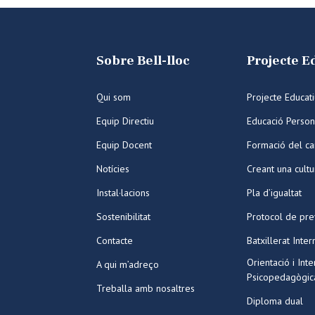
Sobre Bell-lloc
Projecte E
Qui som
Projecte Educat
Equip Directiu
Educació Person
Equip Docent
Formació del ca
Notícies
Creant una cult
Instal·lacions
Pla d’igualtat
Sostenibilitat
Protocol de pre
Contacte
Batxillerat Inter
Orientació i Int
A qui m’adreço
Psicopedagògic
Treballa amb nosaltres
Diploma dual