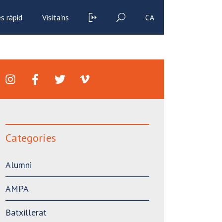
s ràpid
Visita'ns
CA
Categories
Alumni
AMPA
Batxillerat