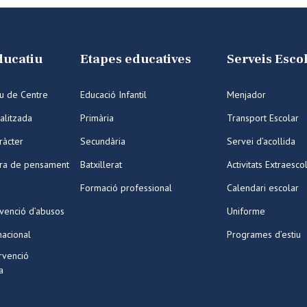
ducatiu
Etapes educatives
Serveis Esco
iu de Centre
Educació Infantil
Menjador
alitzada
Primària
Transport Escolar
ràcter
Secundària
Servei d’acollida
ura de pensament
Batxillerat
Activitats Extraesco
Formació professional
Calendari escolar
venció d’abusos
Uniforme
nacional
Programes d’estiu
ervenció
a