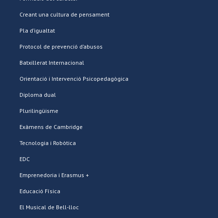
Creant una cultura de pensament
Pla d’igualtat
Protocol de prevenció d’abusos
Batxillerat Internacional
Orientació i Intervenció Psicopedagògica
Diploma dual
Plurilingüisme
Exàmens de Cambridge
Tecnologia i Robòtica
EDC
Emprenedoria i Erasmus +
Educació Física
El Musical de Bell-lloc