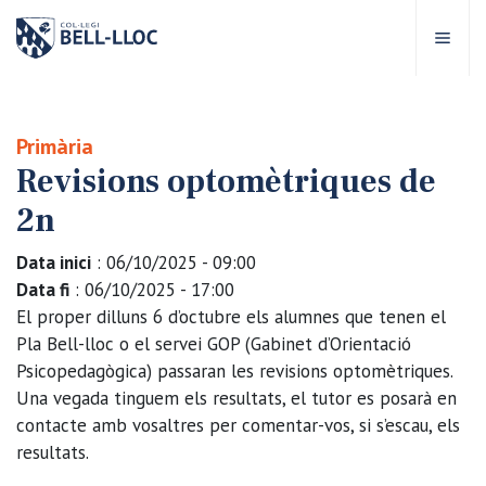
Accés ràpid
Visita'ns
CA
Primària
Revisions optomètriques de
bre Bell-lloc
2n
rojecte Educatiu
Data inici
: 06/10/2025 - 09:00
Data fi
: 06/10/2025 - 17:00
tapes educatives
El proper dilluns 6 d’octubre els alumnes que tenen el
Pla Bell-lloc o el servei GOP (Gabinet d’Orientació
Psicopedagògica) passaran les revisions optomètriques.
rveis Escolars
Una vegada tinguem els resultats, el tutor es posarà en
contacte amb vosaltres per comentar-vos, si s’escau, els
omunitat Bell-lloc
resultats.