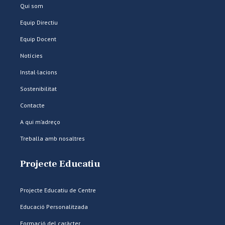
Qui som
Equip Directiu
Equip Docent
Notícies
Instal·lacions
Sostenibilitat
Contacte
A qui m’adreço
Treballa amb nosaltres
Projecte Educatiu
Projecte Educatiu de Centre
Educació Personalitzada
Formació del caràcter