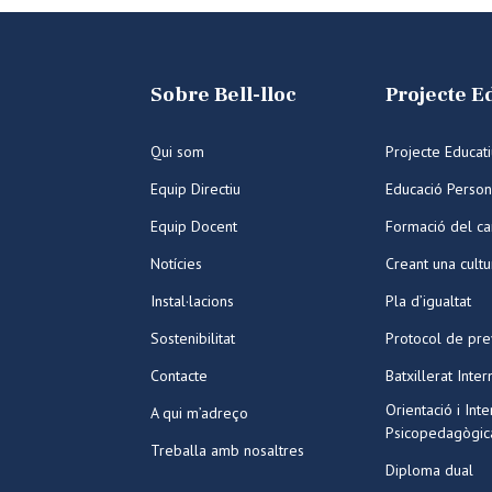
Sobre Bell-lloc
Projecte E
Qui som
Projecte Educat
Equip Directiu
Educació Person
Equip Docent
Formació del ca
Notícies
Creant una cult
Instal·lacions
Pla d’igualtat
Sostenibilitat
Protocol de pre
Contacte
Batxillerat Inter
Orientació i Int
A qui m’adreço
Psicopedagògic
Treballa amb nosaltres
Diploma dual