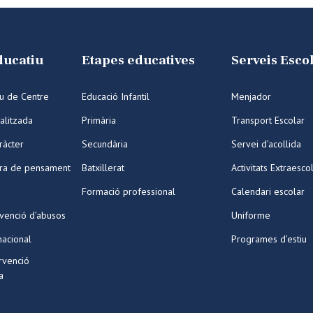
ducatiu
Etapes educatives
Serveis Esco
iu de Centre
Educació Infantil
Menjador
alitzada
Primària
Transport Escolar
ràcter
Secundària
Servei d’acollida
ura de pensament
Batxillerat
Activitats Extraesco
Formació professional
Calendari escolar
venció d’abusos
Uniforme
nacional
Programes d’estiu
ervenció
a