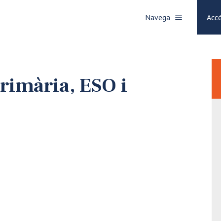
Navega
Accé
Primària, ESO i