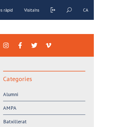
s ràpid
Visita'ns
CA
Categories
Alumni
AMPA
Batxillerat