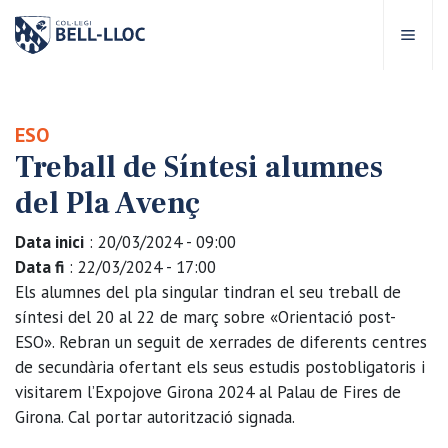
Accés ràpid
Visita'ns
CA
ESO
Treball de Síntesi alumnes
bre Bell-lloc
del Pla Avenç
rojecte Educatiu
Data inici
: 20/03/2024 - 09:00
Data fi
: 22/03/2024 - 17:00
tapes educatives
Els alumnes del pla singular tindran el seu treball de
síntesi del 20 al 22 de març sobre «Orientació post-
ESO». Rebran un seguit de xerrades de diferents centres
rveis Escolars
de secundària ofertant els seus estudis postobligatoris i
visitarem l’Expojove Girona 2024 al Palau de Fires de
omunitat Bell-lloc
Girona. Cal portar autorització signada.