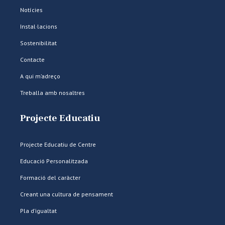
Notícies
Instal·lacions
Sostenibilitat
Contacte
A qui m’adreço
Treballa amb nosaltres
Projecte Educatiu
Projecte Educatiu de Centre
Educació Personalitzada
Formació del caràcter
Creant una cultura de pensament
Pla d’igualtat