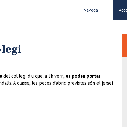
Navega
Accé
·legi
ia
del col·legi diu que, a l’hivern,
es poden portar
dalls. A classe, les peces d’abric previstes són el jersei