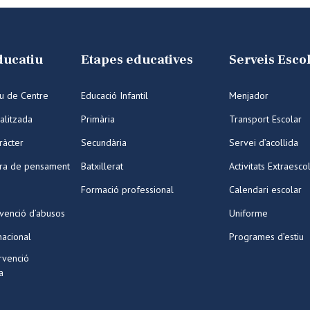
ducatiu
Etapes educatives
Serveis Esco
iu de Centre
Educació Infantil
Menjador
alitzada
Primària
Transport Escolar
ràcter
Secundària
Servei d’acollida
ura de pensament
Batxillerat
Activitats Extraesco
Formació professional
Calendari escolar
venció d’abusos
Uniforme
nacional
Programes d’estiu
ervenció
a