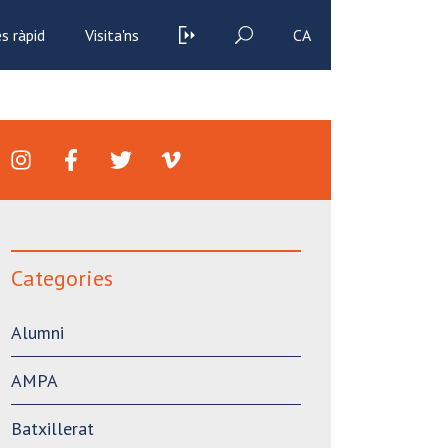
s ràpid
Visita'ns
CA
Categories
Alumni
AMPA
Batxillerat