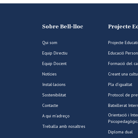
Sobre Bell-lloc
Projecte E
Qui som
Projecte Educat
Equip Directiu
Educació Person
Equip Docent
Formació del ca
Notícies
Creant una cult
Instal·lacions
Pla d’igualtat
Sostenibilitat
Protocol de pre
Contacte
Batxillerat Inter
Orientació i Int
A qui m’adreço
Psicopedagògic
Treballa amb nosaltres
Diploma dual