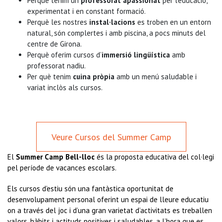
Perquè tenim un
professorat apassionat
per l’educació,
experimentat i en constant formació.
Perquè les nostres
instal·lacions
es troben en un entorn
natural, són complertes i amb piscina, a pocs minuts del
centre de Girona.
Perquè oferim cursos d’
immersió lingüística
amb
professorat nadiu.
Per què tenim
cuina pròpia
amb un menú saludable i
variat inclòs als cursos.
Veure Cursos del Summer Camp
El
Summer Camp Bell-lloc
és la proposta educativa del col·legi
pel període de vacances escolars.
Els cursos d’estiu són una fantàstica oportunitat de
desenvolupament personal oferint un espai de lleure educatiu
on a través del joc i d’una gran varietat d’activitats es treballen
valors, hàbits i actituds positives i saludables, a l’hora que es