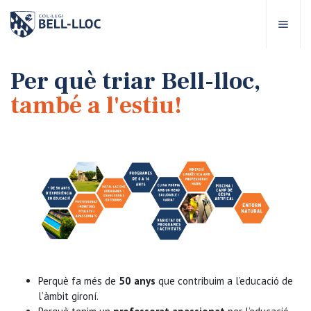
Accés ràpid
Visita'ns
CA
Per què triar Bell-lloc,
també a l'estiu!
bre Bell-lloc
rojecte Educatiu
tapes educatives
rveis Escolars
omunitat Bell-lloc
Perquè fa més de
50 anys
que contribuim a l’educació de
l’àmbit gironí.