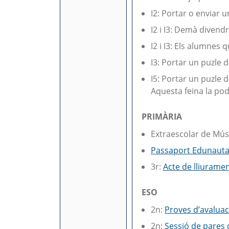
I2: Portar o enviar 
I2 i I3: Demà divendr
I2 i I3: Els alumnes
I3: Portar un puzle 
I5: Portar un puzle
Aquesta feina la pod
PRIMÀRIA
Extraescolar de Mús
Passaport Edunauta.
3r:
Acte de lliuramen
ESO
2n:
Proves d’avaluac
2n:
Sessió de pares d