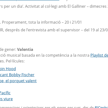
rs per un dia’. Activitat al col·legi amb El Galliner – dimecres
. Properament, tota la informació – 20 i 21/01
dR, després de l’entrevista amb el supervisor – del 19 al 23/
de gener:
Valentia
cció musical basada en la competència a la nostra
Playlist d
s. Pel·lícules:
bin Hood
cant Bobby Fischer
e, el porquet valent
Pacífic
s viure
ecomanacions i orientacions per als pares per curs, des de
B!Caràc