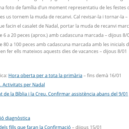
una foto de família d’un moment representatiu de les festes 
es us tornem la muda de recanvi. Cal revisar-la i tornar-la –
 que facin el casalet de Nadal, portar la muda de recanvi mar
de 6 a 20 peces (aprox.) amb cadascuna marcada – dijous 8/
 de 80 a 100 peces amb cadascuna marcada amb les inicials
en fer ells mateixos aquests dies de vacances – dijous 8/01
ica:
Hora oberta per a tota la primària
– fins demà 16/01
 Activitats per Nadal
t de la Bíblia i la Creu. Confirmar assistència abans del 9/01
ió diagnòstica
els fills que faran la Confirmació
– dijous 15/01