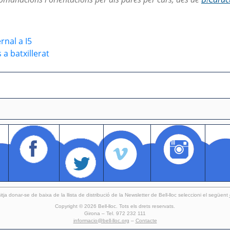
rnal a I5
a batxillerat
itja donar-se de baixa de la llista de distribució de la Newsletter de Bell-lloc seleccioni el següent
Copyright © 2026 Bell-lloc. Tots els drets reservats.
Girona – Tel. 972 232 111
informacio@bell-lloc.org
–
Contacte