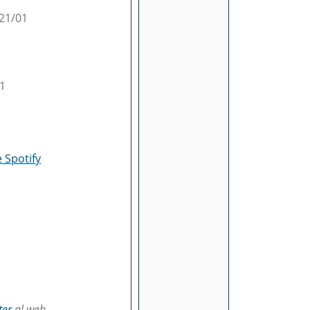
 21/01
01
e Spotify
ter
al web.