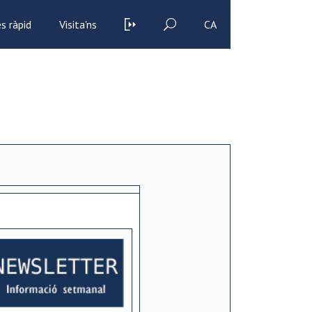
s ràpid
Visita'ns
CA