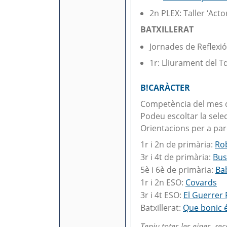
2n PLEX: Taller ‘Acto
BATXILLERAT
Jornades de Reflexió
1r: Lliurament del T
B!CARÀCTER
Competència del mes 
Podeu escoltar la sele
Orientacions per a pare
1r i 2n de primària:
Ro
3r i 4t de primària:
Bus
5è i 6è de primària:
Bab
1r i 2n ESO:
Covards
3r i 4t ESO:
El Guerrer 
Batxillerat:
Que bonic é
Teniu totes les eines, r