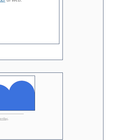
enllaç
.