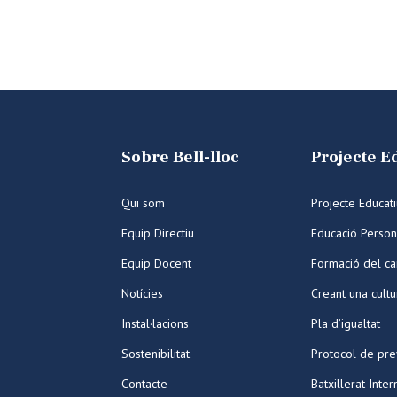
Sobre Bell-lloc
Projecte E
Qui som
Projecte Educat
Equip Directiu
Educació Person
Equip Docent
Formació del ca
Notícies
Creant una cult
Instal·lacions
Pla d’igualtat
Sostenibilitat
Protocol de pre
Contacte
Batxillerat Inter