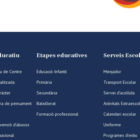
ducatiu
Etapes educatives
Serveis Esco
iu de Centre
Educació Infantil
Menjador
alitzada
Primària
Transport Escolar
ràcter
Secundària
Servei d’acollida
ura de pensament
Batxillerat
Activitats Extraesco
Formació professional
Calendari escolar
venció d’abusos
Uniforme
nacional
Programes d’estiu