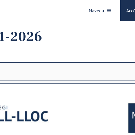
Navega
Accé
01-2026