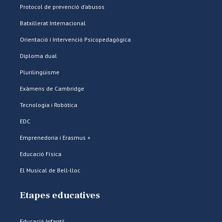
Protocol de prevenció d’abusos
Batxillerat Internacional
Orientació i Intervenció Psicopedagògica
Diploma dual
Plurilingüisme
Exàmens de Cambridge
Tecnologia i Robòtica
EDC
Emprenedoria i Erasmus +
Educació Física
El Musical de Bell-lloc
Etapes educatives
Educació Infantil