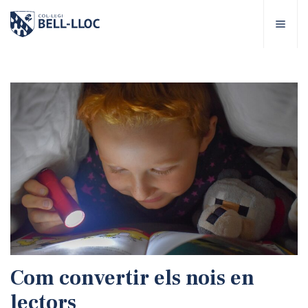
Accés ràpid
Visita'ns
CA
bre Bell-lloc
rojecte Educatiu
tapes educatives
rveis Escolars
Com convertir els nois en
omunitat Bell-lloc
lectors