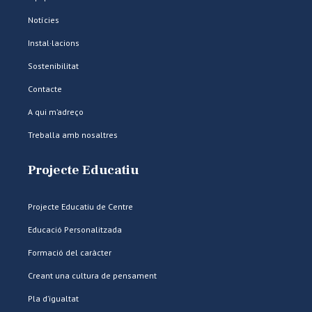
Notícies
Instal·lacions
Sostenibilitat
Contacte
A qui m’adreço
Treballa amb nosaltres
Projecte Educatiu
Projecte Educatiu de Centre
Educació Personalitzada
Formació del caràcter
Creant una cultura de pensament
Pla d’igualtat