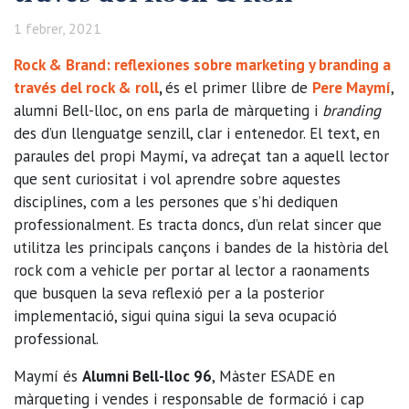
1 febrer, 2021
Rock & Brand: reflexiones sobre marketing y branding a
través del rock & roll
,
és el primer llibre de
Pere Maymí
,
alumni Bell-lloc, on ens parla de màrqueting i
branding
des d’un llenguatge senzill, clar i entenedor. El text, en
paraules del propi Maymí, va adreçat tan a aquell lector
que sent curiositat i vol aprendre sobre aquestes
disciplines, com a les persones que s’hi dediquen
professionalment. Es tracta doncs, d’un relat sincer que
utilitza les principals cançons i bandes de la història del
rock com a vehicle per portar al lector a raonaments
que busquen la seva reflexió per a la posterior
implementació, sigui quina sigui la seva ocupació
professional.
Maymí és
Alumni Bell-lloc 96
, Màster ESADE en
màrqueting i vendes i responsable de formació i cap