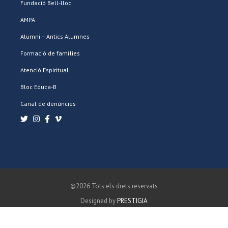
Fundació Bell-lloc
AMPA
Alumni – Antics Alumnes
Formació de famílies
Atenció Espiritual
Bloc Educa-B
Canal de denúncies
©2026 Tots els drets reservats
Designed by
PRESTIGIA
POLÍTICA DE PRIVACITAT
POLÍTICA DE COOKIES