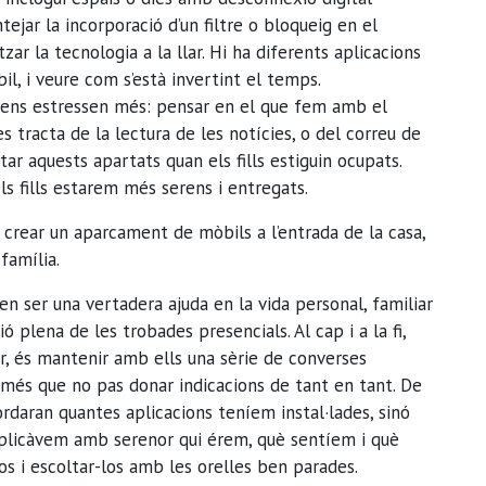
tejar la incorporació d’un filtre o bloqueig en el
tzar la tecnologia a la llar. Hi ha diferents aplicacions
il, i veure com s’està invertint el temps.
l ens estressen més: pensar en el que fem amb el
s tracta de la lectura de les notícies, o del correu de
tar aquests apartats quan els fills estiguin ocupats.
s fills estarem més serens i entregats.
 crear un aparcament de mòbils a l’entrada de la casa,
família.
en ser una vertadera ajuda en la vida personal, familiar
ió plena de les trobades presencials. Al cap i a la fi,
r, és mantenir amb ells una sèrie de converses
 més que no pas donar indicacions de tant en tant. De
ordaran quantes aplicacions teníem instal·lades, sinó
xplicàvem amb serenor qui érem, què sentíem i què
os i escoltar-los amb les orelles ben parades.