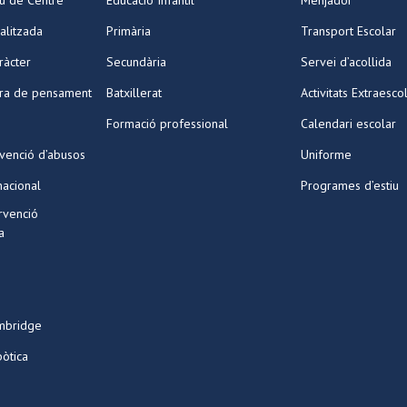
iu de Centre
Educació Infantil
Menjador
alitzada
Primària
Transport Escolar
ràcter
Secundària
Servei d’acollida
ura de pensament
Batxillerat
Activitats Extraesco
Formació professional
Calendari escolar
venció d’abusos
Uniforme
nacional
Programes d’estiu
ervenció
a
mbridge
bòtica