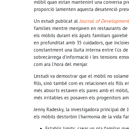
mòbil quan estan mantenint una conversa pres
proporció lamenten aquesta desatenció presen
Un estudi publicat al
Journal of Development
famílies mentre menjaven en restaurants de me
els mòbils durant els àpats familiars gairebé 
en profunditat amb 35 cuidadors, que incloïen
constantment una lluita interna entre l’ús de 
sobrecàrrega d’informació i les tensions emoc
com ara l’hora del menjar.
L’estudi va demostrar que el mòbil no sola
fills, sinó també com es relacionen els fills
més absorts estaven els pares amb el mòbil, 
més irritables es posaven els progenitors am
Jenny Radesky, la investigadora principal de 
els mòbils destorbin l’harmonia de la vida fam
Establir límits: crear un pla familiar q