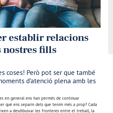
r establir relacions
nostres fills
es coses! Però pot ser que també
r moments d’atenció plena amb les
ies en general ens han permès de continuar
ser què ens separin dels que tenim més a prop? Cada
xen a desdibuixar les fronteres entre el treball, la