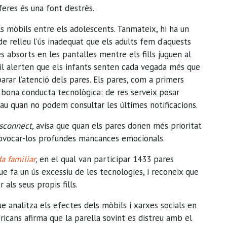
sferes és una font d’estrès.
 mòbils entre els adolescents. Tanmateix, hi ha un
e relleu l’ús inadequat que els adults fem d’aquests
es absorts en les pantalles mentre els fills juguen al
il alerten que els infants senten cada vegada més que
rar l’atenció dels pares. Els pares, com a primers
ona conducta tecnològica: de res serveix posar
 pau quan no podem consultar les últimes notificacions.
sconnect,
avisa que quan els pares donen més prioritat
n provocar-los profundes mancances emocionals.
a familiar
,
en el qual van participar 1433 pares
e fa un ús excessiu de les tecnologies, i reconeix que
als seus propis fills.
ue analitza els efectes dels mòbils i xarxes socials en
ricans afirma que la parella sovint es distreu amb el