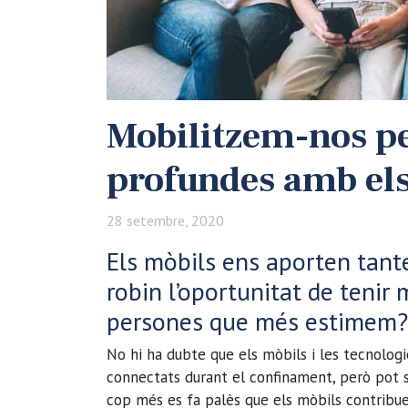
Mobilitzem-nos pe
profundes amb els 
28 setembre, 2020
Els mòbils ens aporten tant
robin l’oportunitat de teni
persones que més estimem?
No hi ha dubte que els mòbils i les tecnolog
connectats durant el confinament, però pot 
cop més es fa palès que els mòbils contribuei