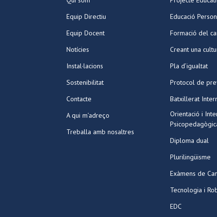
Qui som
Projecte Educat
Equip Directiu
Educació Person
Equip Docent
Formació del ca
Notícies
Creant una cult
Instal·lacions
Pla d’igualtat
Sostenibilitat
Protocol de pre
Contacte
Batxillerat Inter
Orientació i Int
A qui m’adreço
Psicopedagògic
Treballa amb nosaltres
Diploma dual
Plurilingüisme
Exàmens de Ca
Tecnologia i Ro
EDC