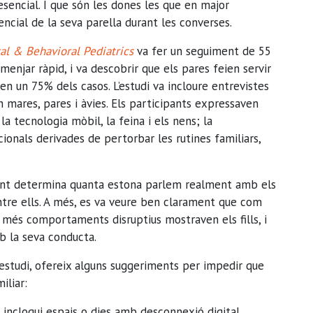
encial. I que són les dones les que en major
cial de la seva parella durant les converses.
al & Behavioral Pediatrics
va fer un seguiment de 55
njar ràpid, i va descobrir que els pares feien servir
en un 75% dels casos. L’estudi va incloure entrevistes
 mares, pares i àvies. Els participants expressaven
la tecnologia mòbil, la feina i els nens; la
ionals derivades de pertorbar les rutines familiars,
ment determina quanta estona parlem realment amb els
 entre ells. A més, es va veure ben clarament que com
més comportaments disruptius mostraven els fills, i
b la seva conducta.
l’estudi, ofereix alguns suggeriments per impedir que
iliar:
ue inclogui espais o dies amb desconnexió digital