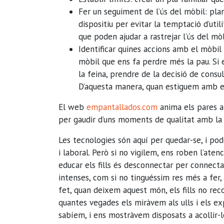
Fer un seguiment de l’ús del mòbil: plan
dispositiu per evitar la temptació d’utili
que poden ajudar a rastrejar l’ús del mòb
Identificar quines accions amb el mòbi
mòbil que ens fa perdre més la pau. Si e
la feina, prendre de la decisió de consul
D’aquesta manera, quan estiguem amb el
El web
empantallados.com
anima els pares a
per gaudir d’uns moments de qualitat amb la 
Les tecnologies són aquí per quedar-se, i pod
i laboral. Però si no vigilem, ens roben l’atenc
educar els fills és desconnectar per connecta
intenses, com si no tinguéssim res més a fer,
fet, quan deixem aquest món, els fills no rec
quantes vegades els miràvem als ulls i els e
sabíem, i ens mostràvem disposats a acollir-l