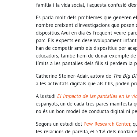
família i la vida social, i aquesta confusió d’e
Es parla molt dels problemes que generen els
nombre creixent d’investigacions que posen d
dispositius. Avui en dia és freqüent veure par
parc. Els experts en desenvolupament infant
han de competir amb els dispositius per acapa
educadors, també hem de donar exemple de b
límits a les pantalles dels fills si perdem la
Catherine Steiner-Adair, autora de
The Big Di
a les activitats digitals que als fills, pode
A l’estudi
El impacto de las pantallas en la vid
espanyols, un de cada tres pares manifesta qu
no és un bon model de conducta digital ni per 
Segons un estudi del
Pew Research Center
, q
les relacions de parella, el 51% dels nordame