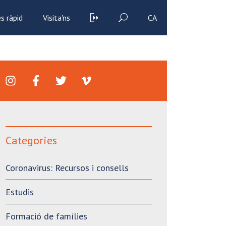
s ràpid
Visita'ns
CA
Categories
Coronavirus: Recursos i consells
Estudis
Formació de famílies