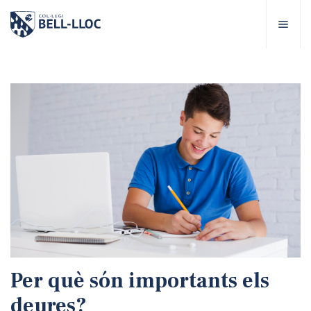
Accés ràpid
Visita'ns
CA
bre Bell-lloc
rojecte Educatiu
tapes educatives
rveis Escolars
Per què són importants els
omunitat Bell-lloc
deures?