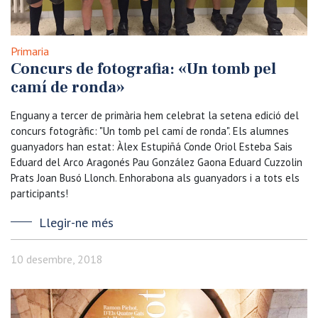
Primaria
Concurs de fotografia: «Un tomb pel
camí de ronda»
Enguany a tercer de primària hem celebrat la setena edició del
concurs fotogràfic: "Un tomb pel camí de ronda". Els alumnes
guanyadors han estat: Àlex Estupiñá Conde Oriol Esteba Sais
Eduard del Arco Aragonés Pau González Gaona Eduard Cuzzolin
Prats Joan Busó Llonch. Enhorabona als guanyadors i a tots els
participants!
Llegir-ne més
10 desembre, 2018