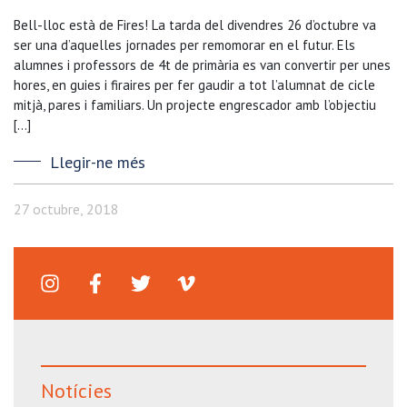
Bell-lloc està de Fires! La tarda del divendres 26 d’octubre va
ser una d’aquelles jornades per remomorar en el futur. Els
alumnes i professors de 4t de primària es van convertir per unes
hores, en guies i firaires per fer gaudir a tot l’alumnat de cicle
mitjà, pares i familiars. Un projecte engrescador amb l’objectiu
[…]
Llegir-ne més
27 octubre, 2018
Notícies