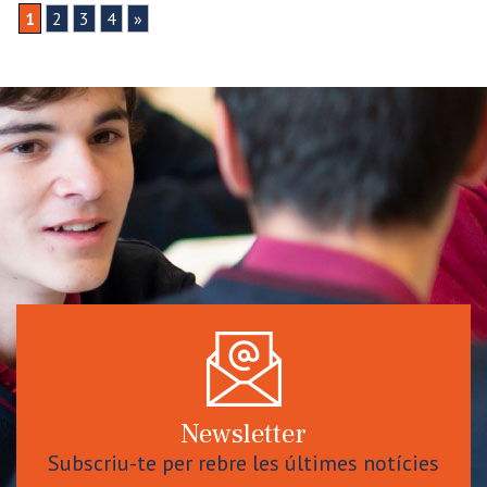
1
2
3
4
»
Newsletter
Subscriu-te per rebre les últimes notícies