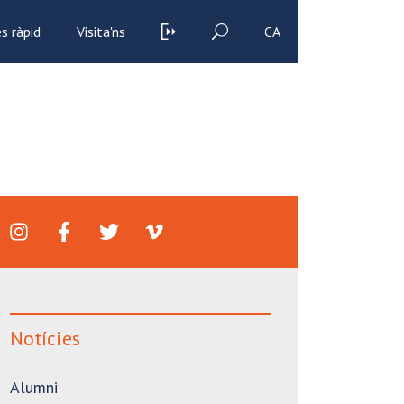
s ràpid
Visita'ns
CA
Notícies
Alumni