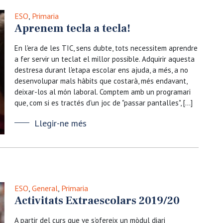
ESO
,
Primaria
Aprenem tecla a tecla!
En l'era de les TIC, sens dubte, tots necessitem aprendre
a fer servir un teclat el millor possible. Adquirir aquesta
destresa durant l'etapa escolar ens ajuda, a més, a no
desenvolupar mals hàbits que costarà, més endavant,
deixar-los al món laboral. Comptem amb un programari
que, com si es tractés d'un joc de "passar pantalles", […]
Llegir-ne més
ESO
,
General
,
Primaria
Activitats Extraescolars 2019/20
A partir del curs que ve s’ofereix un mòdul diari