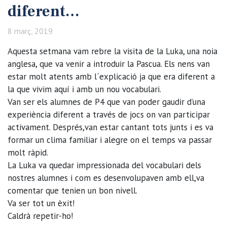
diferent…
8 març, 2019
Aquesta setmana vam rebre la visita de la Luka, una noia
anglesa, que va venir a introduir la Pascua. Els nens van
estar molt atents amb l´explicació ja que era diferent a
la que vivim aquí i amb un nou vocabulari.
Van ser els alumnes de P4 que van poder gaudir d’una
experiència diferent a través de jocs on van participar
activament. Després,van estar cantant tots junts i es va
formar un clima familiar i alegre on el temps va passar
molt ràpid.
La Luka va quedar impressionada del vocabulari dels
nostres alumnes i com es desenvolupaven amb ell,va
comentar que tenien un bon nivell.
Va ser tot un èxit!
Caldrà repetir-ho!