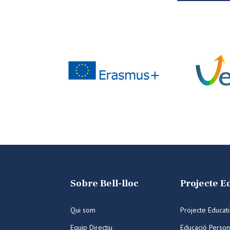
Sobre Bell-lloc
Projecte E
Qui som
Projecte Educat
Equip Directiu
Educació Person