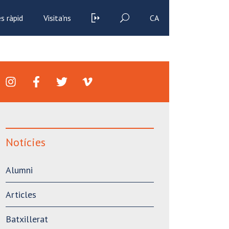
s ràpid
Visita'ns
CA
Notícies
Alumni
Articles
Batxillerat