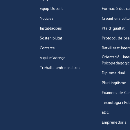
Equip Docent
Formació del ca
Notícies
Creant una cult
Instal·lacions
Pla d’igualtat
Sostenibilitat
Protocol de pre
Contacte
Batxillerat Inter
Orientació i Int
A qui m’adreço
Psicopedagògic
Treballa amb nosaltres
Diploma dual
Plurilingüisme
Exàmens de Ca
Tecnologia i Ro
EDC
Emprenedoria i