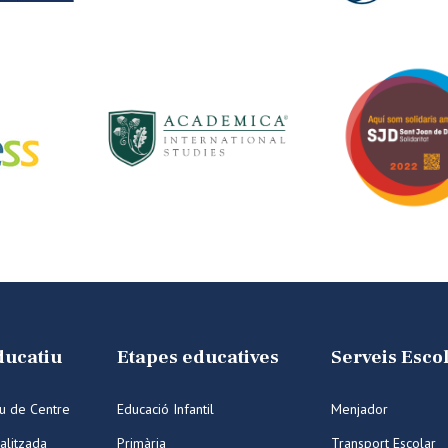
ducatiu
Etapes educatives
Serveis Esco
iu de Centre
Educació Infantil
Menjador
alitzada
Primària
Transport Escolar