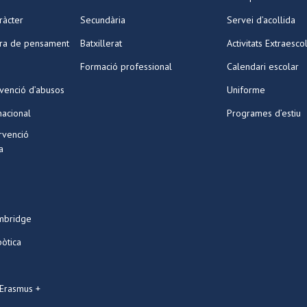
ràcter
Secundària
Servei d’acollida
ura de pensament
Batxillerat
Activitats Extraesco
Formació professional
Calendari escolar
venció d’abusos
Uniforme
nacional
Programes d’estiu
ervenció
a
mbridge
bòtica
 Erasmus +