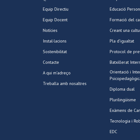
Equip Directiu
Educació Person
Equip Docent
Formació del ca
Notícies
Creant una cult
Instal·lacions
Pla d’igualtat
Sostenibilitat
Protocol de pre
Contacte
Batxillerat Inter
Orientació i Int
A qui m’adreço
Psicopedagògic
Treballa amb nosaltres
Diploma dual
Plurilingüisme
Exàmens de Ca
Tecnologia i Ro
EDC