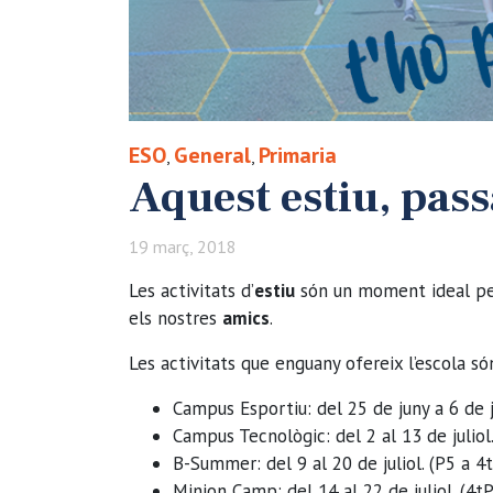
ESO
General
Primaria
,
,
Aquest estiu, passa
19 març, 2018
Les activitats d’
estiu
són un moment ideal p
els nostres
amics
.
Les activitats que enguany ofereix l’escola só
Campus Esportiu: del 25 de juny a 6 de j
Campus Tecnològic: del 2 al 13 de juliol
B-Summer: del 9 al 20 de juliol. (P5 a 4
Minion Camp: del 14 al 22 de juliol. (4t