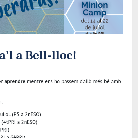
’l a Bell-lloc!
er
aprendre
mentre ens ho passem d’allò més bé amb
n:
uliol. (P5 a 2nESO)
. (4tPRI a 2nESO)
tPRI)
PRI a 6èPRI)