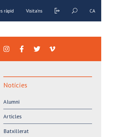
s ràpid
Visita'ns
CA
Notícies
Alumni
Articles
Batxillerat