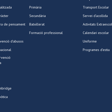
alitzada
Primària
Transport Escolar
ràcter
Secundària
Servei d’acollida
ura de pensament
Batxillerat
Activitats Extraesco
Formació professional
Calendari escolar
venció d’abusos
Uniforme
nacional
Programes d’estiu
ervenció
a
mbridge
bòtica