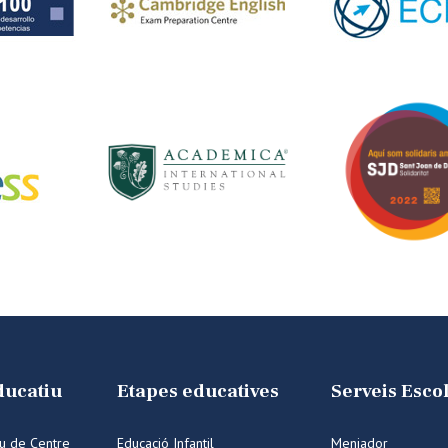
ducatiu
Etapes educatives
Serveis Esco
iu de Centre
Educació Infantil
Menjador