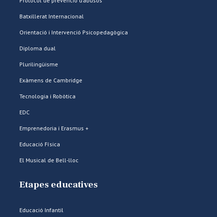
Protocol de prevenció d’abusos
Batxillerat Internacional
Orientació i Intervenció Psicopedagògica
Diploma dual
Plurilingüisme
Exàmens de Cambridge
Tecnologia i Robòtica
EDC
Emprenedoria i Erasmus +
Educació Física
El Musical de Bell-lloc
Etapes educatives
Educació Infantil