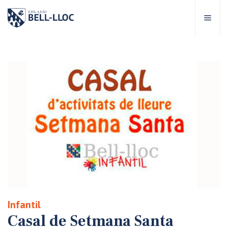
Accés ràpid
Visita'ns
CA
bre Bell-lloc
rojecte Educatiu
tapes educatives
rveis Escolars
Infantil
omunitat Bell-lloc
Casal de Setmana Santa