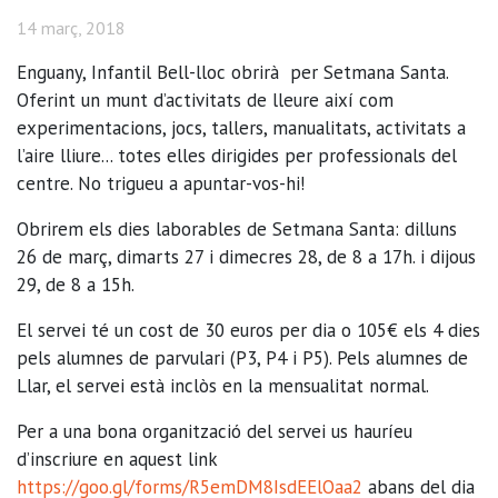
14 març, 2018
Enguany, Infantil Bell-lloc obrirà per Setmana Santa.
Oferint un munt d’activitats de lleure així com
experimentacions, jocs, tallers, manualitats, activitats a
l’aire lliure... totes elles dirigides per professionals del
centre. No trigueu a apuntar-vos-hi!
Obrirem els dies laborables de Setmana Santa: dilluns
26 de març, dimarts 27 i dimecres 28, de 8 a 17h. i dijous
29, de 8 a 15h.
El servei té un cost de 30 euros per dia o 105€ els 4 dies
pels alumnes de parvulari (P3, P4 i P5). Pels alumnes de
Llar, el servei està inclòs en la mensualitat normal.
Per a una bona organització del servei us hauríeu
d’inscriure en aquest link
https://goo.gl/forms/R5emDM8IsdEElOaa2
abans del dia