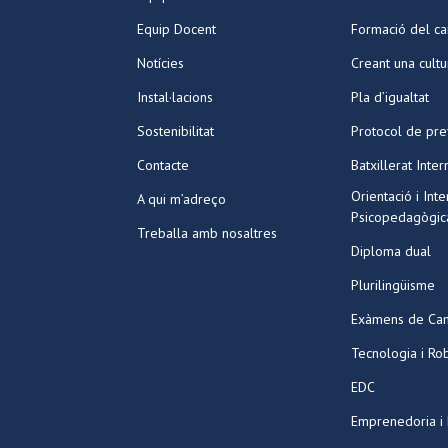
Equip Docent
Formació del ca
Notícies
Creant una cult
Instal·lacions
Pla d’igualtat
Sostenibilitat
Protocol de pre
Contacte
Batxillerat Inter
Orientació i Int
A qui m’adreço
Psicopedagògic
Treballa amb nosaltres
Diploma dual
Plurilingüisme
Exàmens de Ca
Tecnologia i Ro
EDC
Emprenedoria i