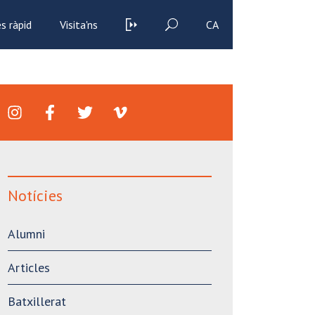
s ràpid
Visita'ns
CA
Notícies
Alumni
Articles
Batxillerat