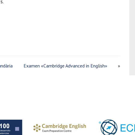
s.
undària
Examen «Cambridge Advanced in English»
»