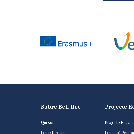
Sobre Bell-lloc
Projecte E
Qui som
Projecte Educat
Equip Directiu
Educació Person