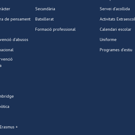
ràcter
Secundària
Servei d’acollida
ura de pensament
Batxillerat
Activitats Extraesco
Formació professional
Calendari escolar
venció d’abusos
Uniforme
nacional
Programes d’estiu
ervenció
a
mbridge
bòtica
 Erasmus +