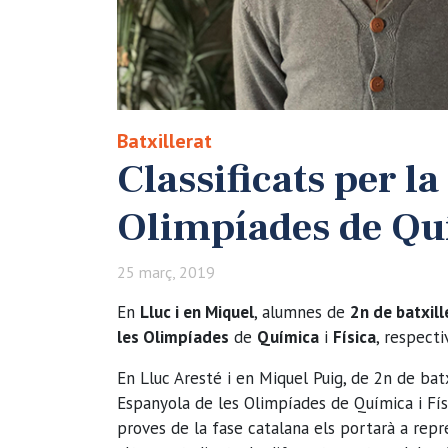
Batxillerat
Classificats per l
Olimpíades de Quí
25 març, 2019
En
Lluc i en Miquel
, alumnes de
2n de batxill
les Olimpíades
de
Química
i
Física
, respect
En Lluc Aresté i en Miquel Puig, de 2n de bat
Espanyola de les Olimpíades de Química i Físi
proves de la fase catalana els portarà a rep