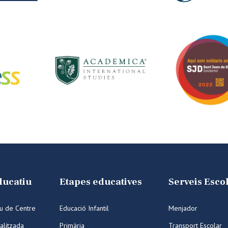
ducatiu
Etapes educatives
Serveis Esco
iu de Centre
Educació Infantil
Menjador
alitzada
Primària
Transport Escolar