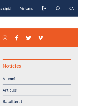
s ràpid
Visita'ns
CA
Notícies
Alumni
Articles
Batxillerat