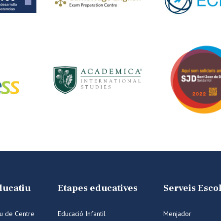
ducatiu
Etapes educatives
Serveis Esco
iu de Centre
Educació Infantil
Menjador