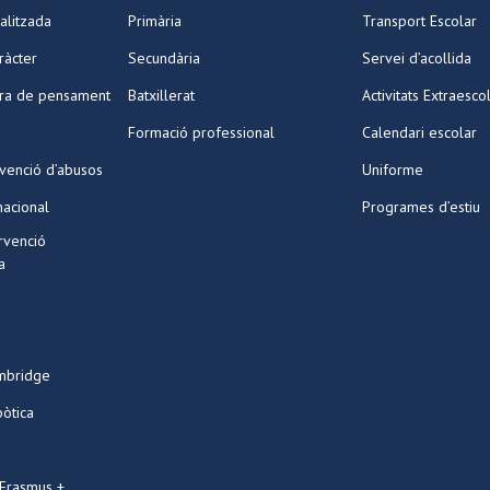
alitzada
Primària
Transport Escolar
ràcter
Secundària
Servei d’acollida
ura de pensament
Batxillerat
Activitats Extraesco
Formació professional
Calendari escolar
venció d’abusos
Uniforme
nacional
Programes d’estiu
ervenció
a
mbridge
bòtica
 Erasmus +