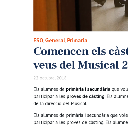
ESO
General
Primaria
,
,
Comencen els càst
veus del Musical 
22 octubre, 2018
Els alumnes de
primària i secundària
que vol
participar a les
proves de càsting
. Els alum
de la direcció del Musical.
Els alumnes de primària i secundària que vol
participar a les proves de càsting. Els alum