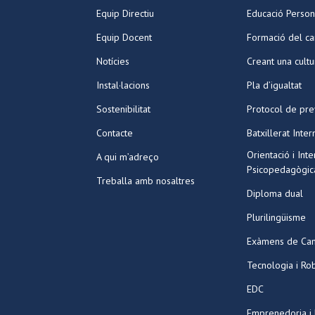
Equip Directiu
Educació Person
Equip Docent
Formació del ca
Notícies
Creant una cult
Instal·lacions
Pla d’igualtat
Sostenibilitat
Protocol de pre
Contacte
Batxillerat Inter
Orientació i Int
A qui m’adreço
Psicopedagògic
Treballa amb nosaltres
Diploma dual
Plurilingüisme
Exàmens de Ca
Tecnologia i Ro
EDC
Emprenedoria i