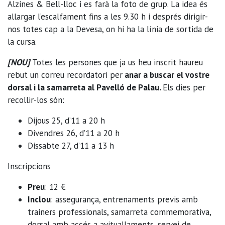
Alzines & Bell-lloc i es farà la foto de grup. La idea és
allargar l’escalfament fins a les 9.30 h i després dirigir-
nos totes cap a la Devesa, on hi ha la línia de sortida de
la cursa.
[NOU]
Totes les persones que ja us heu inscrit haureu
rebut un correu recordatori per
anar a buscar el vostre
dorsal i la samarreta al Pavelló de Palau.
Els dies per
recollir-los són:
Dijous 25, d’11 a 20 h
Divendres 26, d’11 a 20 h
Dissabte 27, d’11 a 13 h
Inscripcions
Preu
: 12 €
Inclou
: assegurança, entrenaments previs amb
trainers professionals, samarreta commemorativa,
dorsal amb accés a avituallaments, servei de