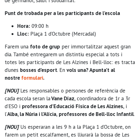
de germanor, salut i solidaritat.
Punt de trobada per a les participants de l’escola
Hora:
09:00 h
Lloc:
Plaça 1 d’Octubre (Mercadal)
Farem una
foto de grup
per immortalitzar aquest gran
dia. També entregarem un distintiu especial a tots i
totes les participants de Les Alzines i Bell-lloc: es tracta
d’unes
bosses d’esport
. En
vols una? Apunta’t al
nostre
formulari
.
[NOU]
Les responsables o persones de referència de
cada escola seran la
Vane Díaz
, coordinadora de 1r a 3r
d’ESO i
professora d’Educació Física de Les Alzines
, i
l’
Alba, la Núria i l’Alícia
,
professores de Bell-lloc Infantil
.
[NOU]
Us esperaran a les 9 h a la Plaça 1 d’Octubre,
on
farem un petit escalfament, es lliurarà la bossa de Les