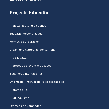
Treballa amb nosaltres
Projecte Educatiu
Projecte Educatiu de Centre
Educació Personalitzada
Formació del caràcter
Creant una cultura de pensament
Pla d’igualtat
Protocol de prevenció d’abusos
Batxillerat Internacional
Orientació i Intervenció Psicopedagògica
Diploma dual
Plurilingüisme
Exàmens de Cambridge