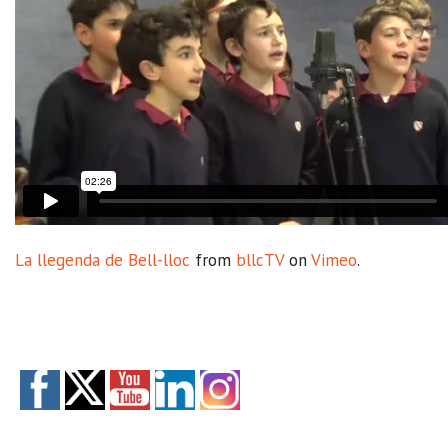
La llegenda de Bell-lloc
from
bllcTV
on
Vimeo
.