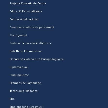
Projecte Educatiu de Centre
Educació Personalitzada
Formació del caràcter
Creant una cultura de pensament
Pla d’igualtat
Protocol de prevenció d’abusos
Batxillerat Internacional
Orientació i Intervenció Psicopedagògica
Diploma dual
Plurilingüisme
Exàmens de Cambridge
Tecnologia i Robòtica
EDC
Emprenedoria i Erasmus +