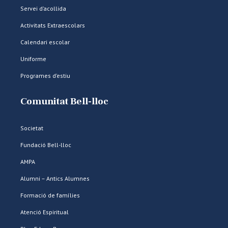
Servei d’acollida
Activitats Extraescolars
Calendari escolar
Uniforme
Programes d’estiu
Comunitat Bell-lloc
Societat
Fundació Bell-lloc
AMPA
Alumni – Antics Alumnes
Formació de famílies
Atenció Espiritual