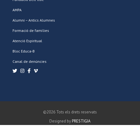
AMPA
Alumni – Antics Alumnes
Formació de famílies
Atenció Espiritual
Bloc Educa-B
Canal de denúncies
©2026 Tots els drets reservats
Designed by
PRESTIGIA
POLÍTICA DE PRIVACITAT
POLÍTICA DE COOKIES