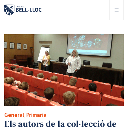
Accés ràpid
Visita'ns
CA
bre Bell-lloc
rojecte Educatiu
tapes educatives
rveis Escolars
General
Primaria
,
omunitat Bell-lloc
Els autors de la col·lecció de