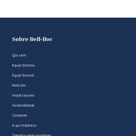
Sobre Bell-lloc
Qui som
Equip Directiu
Equip Docent
Notícies
Instal·lacions
Sostenibilitat
Contacte
A qui m’adreço
Treballa amb nosaltres