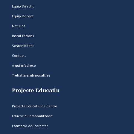
Equip Directiu
Equip Docent
Notícies
Instal·lacions
Sostenibilitat
Contacte
A qui m’adreço
Treballa amb nosaltres
Projecte Educatiu
Projecte Educatiu de Centre
Educació Personalitzada
Formació del caràcter