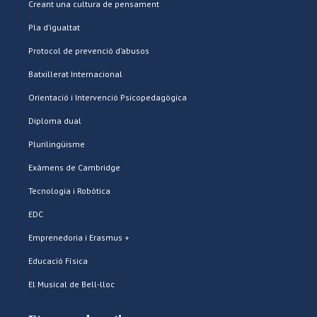
Creant una cultura de pensament
Pla d’igualtat
Protocol de prevenció d’abusos
Batxillerat Internacional
Orientació i Intervenció Psicopedagògica
Diploma dual
Plurilingüisme
Exàmens de Cambridge
Tecnologia i Robòtica
EDC
Emprenedoria i Erasmus +
Educació Física
El Musical de Bell-lloc