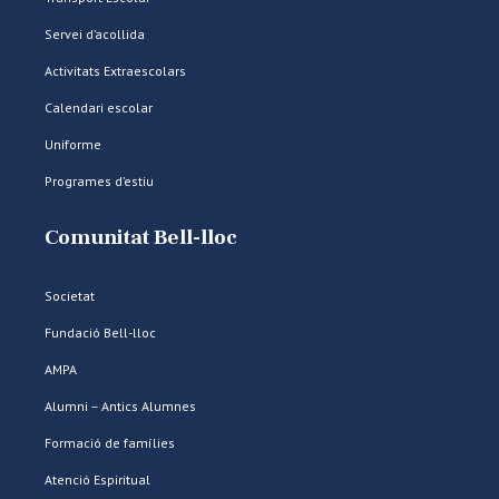
Servei d’acollida
Activitats Extraescolars
Calendari escolar
Uniforme
Programes d’estiu
Comunitat Bell-lloc
Societat
Fundació Bell-lloc
AMPA
Alumni – Antics Alumnes
Formació de famílies
Atenció Espiritual