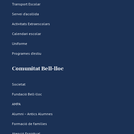
Transport Escolar
Servei d’acollida
Activitats Extraescolars
Calendari escolar
Uniforme
Programes d’estiu
Comunitat Bell-lloc
Societat
Fundació Bell-lloc
AMPA
Alumni – Antics Alumnes
Formació de famílies
Atenció Espiritual