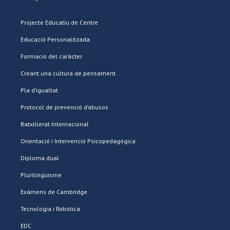
Projecte Educatiu de Centre
Educació Personalitzada
Formació del caràcter
Creant una cultura de pensament
Pla d’igualtat
Protocol de prevenció d’abusos
Batxillerat Internacional
Orientació i Intervenció Psicopedagògica
Diploma dual
Plurilingüisme
Exàmens de Cambridge
Tecnologia i Robòtica
EDC