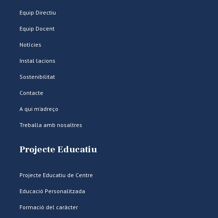
Equip Directiu
Equip Docent
Notícies
Instal·lacions
Sostenibilitat
Contacte
A qui m’adreço
Treballa amb nosaltres
Projecte Educatiu
Projecte Educatiu de Centre
Educació Personalitzada
Formació del caràcter