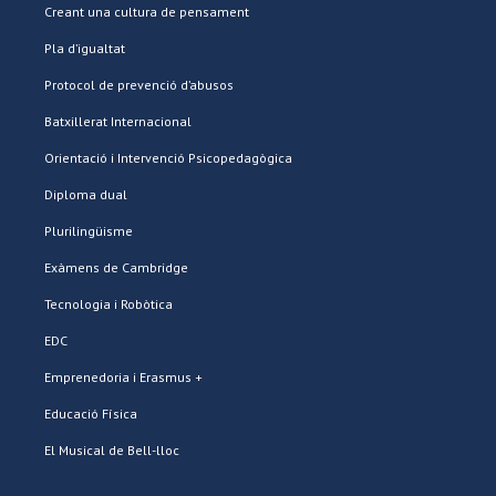
Creant una cultura de pensament
Pla d’igualtat
Protocol de prevenció d’abusos
Batxillerat Internacional
Orientació i Intervenció Psicopedagògica
Diploma dual
Plurilingüisme
Exàmens de Cambridge
Tecnologia i Robòtica
EDC
Emprenedoria i Erasmus +
Educació Física
El Musical de Bell-lloc