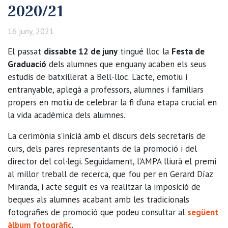
2020/21
16 juny, 2021
El passat
dissabte 12 de juny
tingué lloc la
Festa de
Graduació
dels alumnes que enguany acaben els seus
estudis de batxillerat a Bell-lloc. L’acte, emotiu i
entranyable, aplegà a professors, alumnes i familiars
propers en motiu de celebrar la fi d’una etapa crucial en
la vida acadèmica dels alumnes.
La cerimònia s’inicià amb el discurs dels secretaris de
curs, dels pares representants de la promoció i del
director del col·legi. Seguidament, l’AMPA lliurà el premi
al millor treball de recerca, que fou per en Gerard Díaz
Miranda, i acte seguit es va realitzar la imposició de
beques als alumnes acabant amb les tradicionals
fotografies de promoció que podeu consultar al
següent
àlbum fotogràfic
.