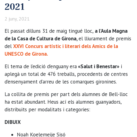
2021
2 juny, 2021
El passat dilluns 31 de maig tingué lloc,
a l’Aula Magna
de la Casa de Cultura de Girona,
el lliurament de premis
del
XXVI Concurs artístic i literari dels Amics de la
UNESCO de Girona.
El tema de l’edició d’enguany era
«Salut i Benestar»
i
aplegà un total de 476 treballs, procedents de centres
d’ensenyament d’arreu de les comarques gironines.
La collita de premis per part dels alumnes de Bell-lloc
ha estat abundant. Heus ací els alumnes guanyadors,
distribuïts per modalitats i categories:
DIBUIX
Noah Koelemeije Sisó