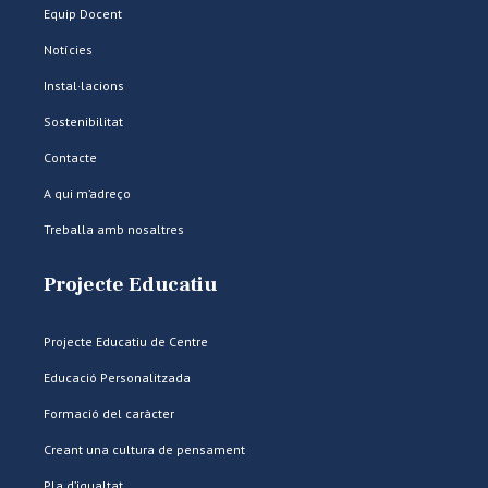
Equip Docent
Notícies
Instal·lacions
Sostenibilitat
Contacte
A qui m’adreço
Treballa amb nosaltres
Projecte Educatiu
Projecte Educatiu de Centre
Educació Personalitzada
Formació del caràcter
Creant una cultura de pensament
Pla d’igualtat