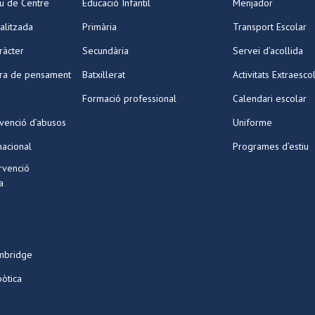
iu de Centre
Educació Infantil
Menjador
alitzada
Primària
Transport Escolar
ràcter
Secundària
Servei d’acollida
ura de pensament
Batxillerat
Activitats Extraesco
Formació professional
Calendari escolar
venció d’abusos
Uniforme
nacional
Programes d’estiu
ervenció
a
mbridge
bòtica