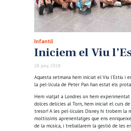
Infantil
Iniciem el Viu l’E
28 juny, 2018
Aquesta setmana hem iniciat el Viu l’Estiu i 
la pel-lícula de Peter Pan han estat els prota
Hem viatjat a Londres on hem experimentat a
dolces delícies al Torn, hem iniciat el curs de
tresor! A les pel-lícules Disney hi trobem la m
moltíssims aprenentatges que ens enriqueixe
de la música, i treballarem la gestió de les 