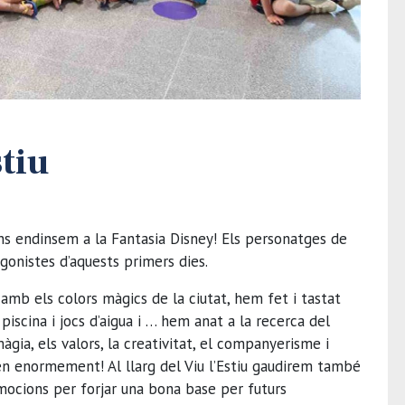
stiu
ens endinsem a la Fantasia Disney! Els personatges de
gonistes d’aquests primers dies.
mb els colors màgics de la ciutat, hem fet i tastat
 piscina i jocs d’aigua i … hem anat a la recerca del
àgia, els valors, la creativitat, el companyerisme i
n enormement! Al llarg del Viu l’Estiu gaudirem també
emocions per forjar una bona base per futurs