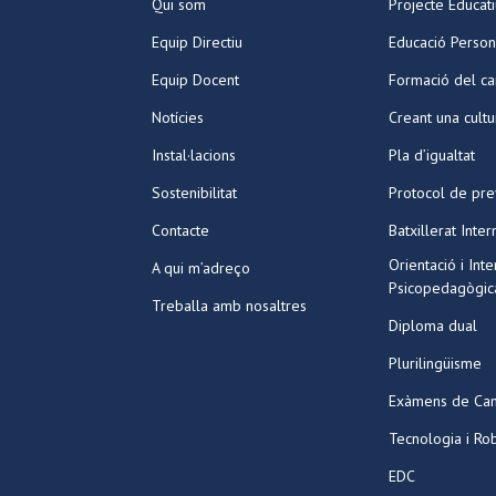
Qui som
Projecte Educat
Equip Directiu
Educació Person
Equip Docent
Formació del ca
Notícies
Creant una cult
Instal·lacions
Pla d’igualtat
Sostenibilitat
Protocol de pre
Contacte
Batxillerat Inter
Orientació i Int
A qui m’adreço
Psicopedagògic
Treballa amb nosaltres
Diploma dual
Plurilingüisme
Exàmens de Ca
Tecnologia i Ro
EDC