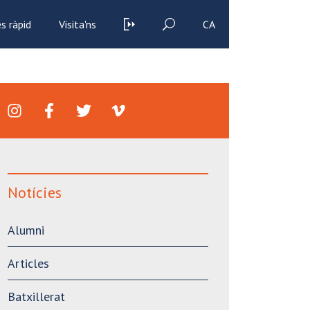
s ràpid
Visita'ns
CA
Notícies
Alumni
Articles
Batxillerat