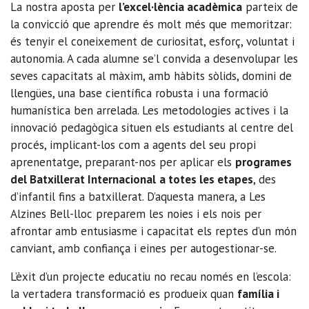
La nostra aposta per
l’excel·lència acadèmica
parteix de
la convicció que aprendre és molt més que memoritzar:
és tenyir el coneixement de curiositat, esforç, voluntat i
autonomia. A cada alumne se’l convida a desenvolupar les
seves capacitats al màxim, amb hàbits sòlids, domini de
llengües, una base científica robusta i una formació
humanística ben arrelada. Les metodologies actives i la
innovació pedagògica situen els estudiants al centre del
procés, implicant-los com a agents del seu propi
aprenentatge, preparant-nos per aplicar els
programes
del Batxillerat Internacional
a totes les etapes
, des
d’infantil fins a batxillerat. D’aquesta manera, a Les
Alzines Bell-lloc preparem les noies i els nois per
afrontar amb entusiasme i capacitat els reptes d’un món
canviant, amb confiança i eines per autogestionar-se.
L’èxit d’un projecte educatiu no recau només en l’escola:
la vertadera transformació es produeix quan
família i