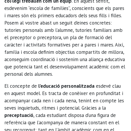
col·legi treballen com un equip
. En aquest sentit,
esdevenim “escola de famílies”, conscients que els pares
i mares són els primers educadors dels seus fills i filles.
Posem al vostre abast un seguit d’eines concretes:
tutories personals amb l’alumne, tutories familiars amb
el preceptor o preceptora, un pla de formació del
caràcter i activitats formatives per a pares i mares. Així,
família i escola definim objectius compartits de millora,
aconseguim coordinació i sostenim una aliança educativa
que potencia tant el desenvolupament acadèmic com el
personal dels alumnes.
El concepte de
l’educació personalitzada
esdevé clau
en aquest model. Es tracta de conèixer en profunditat i
acompanyar cada nen i cada nena, tenint en compte les
seves inquietuds, ritmes i potencial. Gràcies a la
preceptuació
, cada estudiant disposa d’una figura de
referència que l’acompanya de manera constant en el
seu recorregut: tant en l’àmbit acadèmic com en el