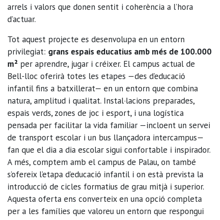
arrels i valors que donen sentit i coherència a l’hora
d’actuar.
Tot aquest projecte es desenvolupa en un entorn
privilegiat:
grans espais educatius amb més de 100.000
m
²
per aprendre, jugar i créixer. El campus actual de
Bell-lloc oferirà totes les etapes —des d’educació
infantil fins a batxillerat— en un entorn que combina
natura, amplitud i qualitat. Instal·lacions preparades,
espais verds, zones de joc i esport, i una logística
pensada per facilitar la vida familiar —incloent un servei
de transport escolar i un bus llançadora intercampus—
fan que el dia a dia escolar sigui confortable i inspirador.
A més, comptem amb el campus de Palau, on també
s’ofereix l’etapa d’educació infantil i on està prevista la
introducció de cicles formatius de grau mitjà i superior.
Aquesta oferta ens converteix en una opció completa
per a les famílies que valoreu un entorn que respongui