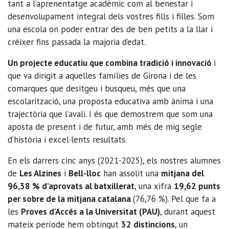
tant a l’aprenentatge acadèmic com al benestar i
desenvolupament integral dels vostres fills i filles. Som
una escola on poder entrar des de ben petits a la llar i
créixer fins passada la majoria d’edat.
Un projecte educatiu que combina tradició i innovació
i
que va dirigit a aquelles famílies de Girona i de les
comarques que desitgeu i busqueu, més que una
escolarització, una proposta educativa amb ànima i una
trajectòria que l’avali. I és que demostrem que som una
aposta de present i de futur, amb més de mig segle
d’història i excel·lents resultats.
En els darrers cinc anys (2021-2025), els nostres alumnes
de
Les Alzines
i
Bell-lloc
han assolit una
mitjana del
96,38 % d’aprovats al batxillerat
, una xifra
19,62 punts
per sobre de la mitjana catalana
(76,76 %). Pel que fa a
les
Proves d’Accés a la Universitat (PAU)
, durant aquest
mateix període hem obtingut
32 distincions
, un